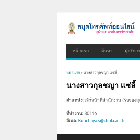
หน้าแรก
ค้นหา
ผู้บริหา
คุณอยู่ที่นี่
หน้าแรก
» นางสาวกุลชญา แซ่ลี้
นางสาวกุลชญา แซ่ลี้
ตำแหน่ง:
เจ้า่หน้าที่สำนักงาน (รับจองสุ
ที่ทำงาน:
80116
อีเมล:
Kunchaya.s@chula.ac.th