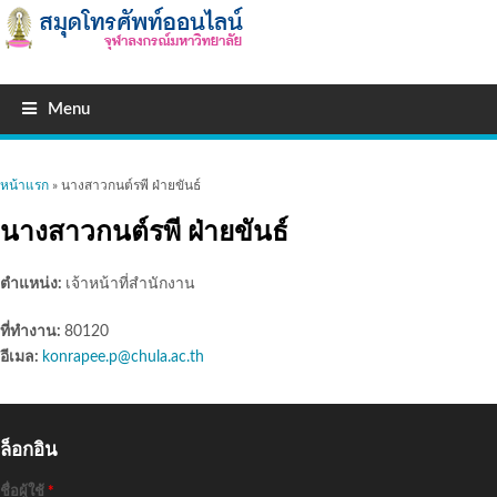
Menu
คุณอยู่ที่นี่
หน้าแรก
» นางสาวกนต์รพี ฝ่ายขันธ์
นางสาวกนต์รพี ฝ่ายขันธ์
ตำแหน่ง:
เจ้าหน้าที่สำนักงาน
ที่ทำงาน:
80120
อีเมล:
konrapee.p@chula.ac.th
ล็อกอิน
ชื่อผู้ใช้
*