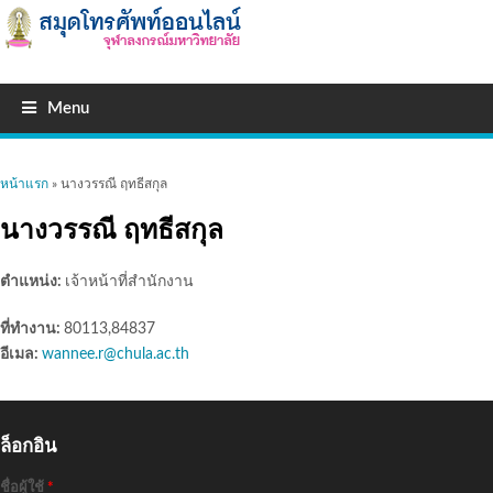
Menu
คุณอยู่ที่นี่
หน้าแรก
» นางวรรณี ฤทธีสกุล
นางวรรณี ฤทธีสกุล
ตำแหน่ง:
เจ้าหน้าที่สำนักงาน
ที่ทำงาน:
80113,84837
อีเมล:
wannee.r@chula.ac.th
ล็อกอิน
ชื่อผู้ใช้
*