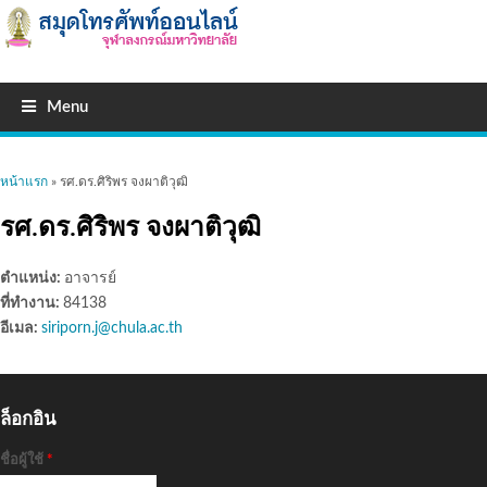
Menu
คุณอยู่ที่นี่
หน้าแรก
» รศ.ดร.ศิริพร จงผาติวุฒิ
รศ.ดร.ศิริพร จงผาติวุฒิ
ตำแหน่ง:
อาจารย์
ที่ทำงาน:
84138
อีเมล:
siriporn.j@chula.ac.th
ล็อกอิน
ชื่อผู้ใช้
*