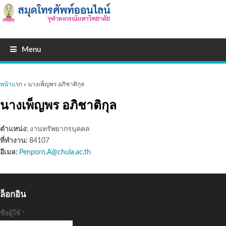
Menu
คุณอยู่ที่นี่
หน้าแรก
» นางเพ็ญพร อภิชาติกุล
นางเพ็ญพร อภิชาติกุล
ตำแหน่ง:
งานทรัพยากรบุคคล
ที่ทำงาน:
84107
อีเมล:
Penporn.A@chula.ac.th
ล็อกอิน
ชื่อผู้ใช้
*