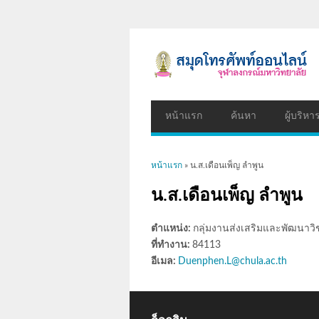
หน้าแรก
ค้นหา
ผู้บริหา
คุณอยู่ที่นี่
หน้าแรก
» น.ส.เดือนเพ็ญ ลำพูน
น.ส.เดือนเพ็ญ ลำพูน
ตำแหน่ง:
กลุ่มงานส่งเสริมและพัฒนาว
ที่ทำงาน:
84113
อีเมล:
Duenphen.L@chula.ac.th