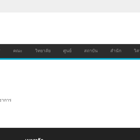
ร
คณะ
วิทยาลัย
ศูนย์
สถาบัน
สำนัก
วิส
ิชาการ