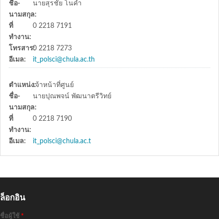
ชื่อ-
นายสุรชัย โนคำ
นามสกุล:
ที่
0 2218 7191
ทำงาน:
โทรสาร:
0 2218 7273
อีเมล:
it_polsci@chula.ac.th
ตำแหน่ง:
เจ้าหน้าที่ศูนย์
ชื่อ-
นายปุณพจน์ พัฒนาตรีวิทย์
นามสกุล:
ที่
0 2218 7190
ทำงาน:
อีเมล:
it_polsci@chula.ac.t
ล็อกอิน
ชื่อผู้ใช้
*