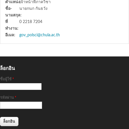
ตำแหน่ง:
เจ้าหน้าที่ภาควิชา
ชื่อ-
นายกนก กันธวัง
นามสกุล:
ที่
0 2218 7204
ทำงาน:
อีเมล:
gov_polsci@chula.ac.th
ล็อกอิน
ชื่อผู้ใช้
*
รหัสผ่าน
*