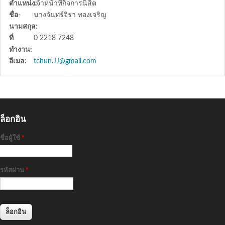
ตำแหน่ง:
เจ้าหน้าที่กิจการนิสิต
ชื่อ-
นางจันทร์จิรา ทองเจริญ
นามสกุล:
ที่
0 2218 7248
ทำงาน:
อีเมล:
tchun.JJ@gmail.com
ล็อกอิน
ชื่อผู้ใช้
*
รหัสผ่าน
*