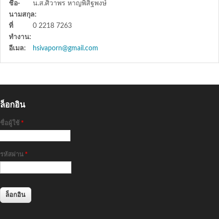
ชื่อ-
น.ส.ศิวาพร หาญพิสิฐพงษ์
นามสกุล:
ที่
0 2218 7263
ทำงาน:
อีเมล:
hsivaporn@gmail.com
ล็อกอิน
ชื่อผู้ใช้
*
รหัสผ่าน
*