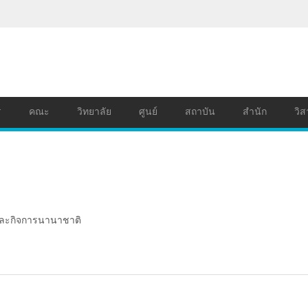
ร
คณะ
วิทยาลัย
ศูนย์
สถาบัน
สำนัก
วิส
าและกิจการนานาชาติ