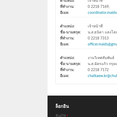
ตำแหน่ง:
เจ้าหน้าที่
ที่ทำงาน:
0 2218 7169,
อีเมล:
coordinator.maid
ตำแหน่ง:
เจ้าหน้าที่
ชื่อ-นามสกุล:
น.ส.ธนิดา แสงโ
ที่ทำงาน:
0 2218 7313
อีเมล:
officer.maids@gma
ตำแหน่ง:
งานวิเทศสัมพันธ์
ชื่อ-นามสกุล:
น.ส.ฉัตรแก้ว กรุย
ที่ทำงาน:
0 2218 7172
อีเมล:
chatkaew.kr@chul
ล็อกอิน
ชื่อผู้ใช้
*