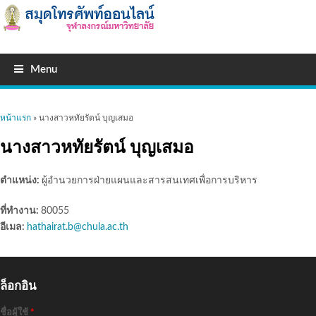
Menu
คุณอยู่ที่นี่
หน้าแรก
» นางสาวหทัยรัตน์ บุญเสมอ
นางสาวหทัยรัตน์ บุญเสมอ
ตำแหน่ง:
ผู้อำนวยการฝ่ายแผนและสารสนเทศเพื่อการบริหาร
ที่ทำงาน:
80055
อีเมล:
hathairat.b@chula.ac.th
ล็อกอิน
ชื่อผู้ใช้
*