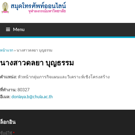
Menu
คุณอยู่ที่นี่
หน้าแรก
» นางสาวดลยา บุญธรรม
นางสาวดลยา บุญธรรม
ตำแหน่ง:
หัวหน้ากลุ่มภารกิจแผนและวิเคราะห์เชิงโครงสร้าง
ที่ทำงาน:
80327
อีเมล:
donlaya.b@chula.ac.th
ล็อกอิน
ชื่อผู้ใช้
*