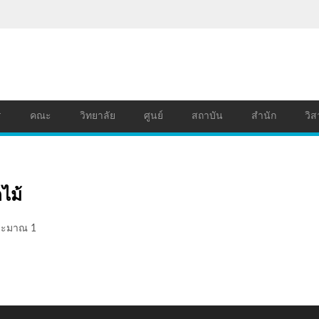
ร
คณะ
วิทยาลัย
ศูนย์
สถาบัน
สำนัก
วิส
ไม้
ประมาณ 1