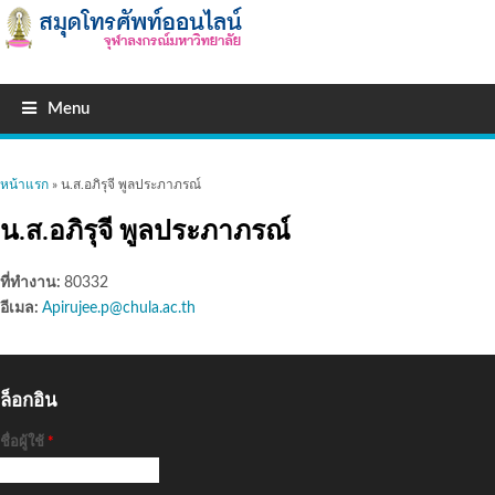
Menu
คุณอยู่ที่นี่
หน้าแรก
» น.ส.อภิรุจี พูลประภาภรณ์
น.ส.อภิรุจี พูลประภาภรณ์
ที่ทำงาน:
80332
อีเมล:
Apirujee.p@chula.ac.th
ล็อกอิน
ชื่อผู้ใช้
*