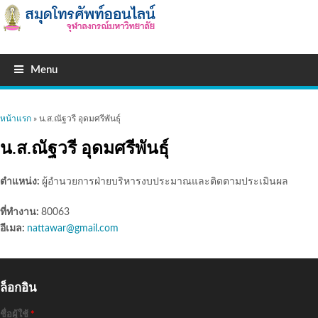
Menu
คุณอยู่ที่นี่
หน้าแรก
» น.ส.ณัฐวรี อุดมศรีพันธุ์
น.ส.ณัฐวรี อุดมศรีพันธุ์
ตำแหน่ง:
ผู้อำนวยการฝ่ายบริหารงบประมาณและติดตามประเมินผล
ที่ทำงาน:
80063
อีเมล:
nattawar@gmail.com
ล็อกอิน
ชื่อผู้ใช้
*