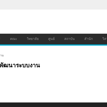
ร
คณะ
วิทยาลัย
ศูนย์
สถาบัน
สำนัก
วิส
งาน
ละพัฒนาระบบงาน