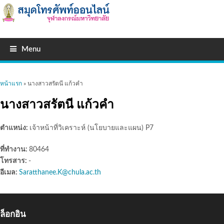
Menu
คุณอยู่ที่นี่
หน้าแรก
» นางสาวสรัตนี แก้วคำ
นางสาวสรัตนี แก้วคำ
ตำแหน่ง:
เจ้าหน้าที่วิเคราะห์ (นโยบายและแผน) P7
ที่ทำงาน:
80464
โทรสาร:
-
อีเมล:
Saratthanee.K@chula.ac.th
ล็อกอิน