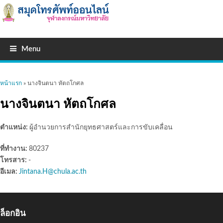
Menu
คุณอยู่ที่นี่
หน้าแรก
» นางจินตนา หัตถโกศล
นางจินตนา หัตถโกศล
ตำแหน่ง:
ผู้อำนวยการสำนักยุทธศาสตร์และการขับเคลื่อน
ที่ทำงาน:
80237
โทรสาร:
-
อีเมล:
Jintana.H@chula.ac.th
ล็อกอิน