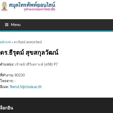
Menu
คุณอยู่ที่นี่
หน้าแรก
» ดร.ธีรุตม์ สุขสกุลวัฒน์
ดร.ธีรุตม์ สุขสกุลวัฒน์
ตำแหน่ง:
เจ้าหน้าที่วิเคราะห์ (สถิติ) P7
ที่ทำงาน:
80230
โทรสาร:
-
อีเมล:
Teerut.S@chula.ac.th
ล็อกอิน