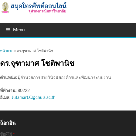
Menu
คุณอยู่ที่นี่
หน้าแรก
» ดร.จุฑามาศ โชติพานิช
ดร.จุฑามาศ โชติพานิช
ตำแหน่ง:
ผู้อำนวยการฝ่ายวินิจฉัยองค์กรและพัฒนาระบบงาน
ที่ทำงาน:
80222
อีเมล:
Jutamart.C@chula.ac.th
ล็อกอิน
ชื่อผู้ใช้
*