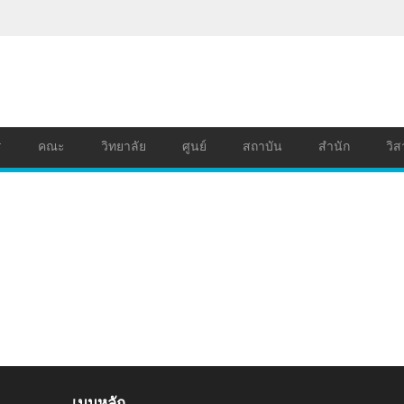
ร
คณะ
วิทยาลัย
ศูนย์
สถาบัน
สำนัก
วิส
เมนูหลัก