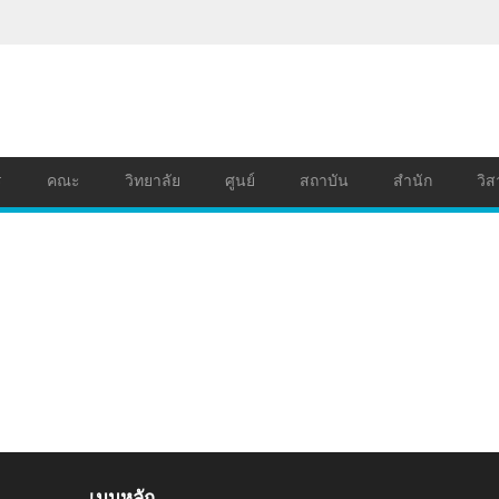
ร
คณะ
วิทยาลัย
ศูนย์
สถาบัน
สำนัก
วิส
เมนูหลัก