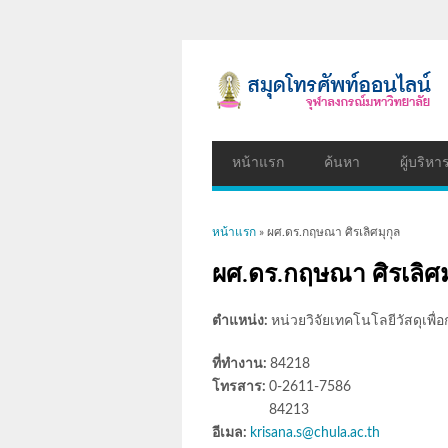
หน้าแรก
ค้นหา
ผู้บริหา
คุณอยู่ที่นี่
หน้าแรก
» ผศ.ดร.กฤษณา ศิรเลิศมุกุล
ผศ.ดร.กฤษณา ศิรเลิศม
ตำแหน่ง:
หน่วยวิจัยเทคโนโลยีวัสดุเพื
ที่ทำงาน:
84218
โทรสาร:
0-2611-7586
84213
อีเมล:
krisana.s@chula.ac.th