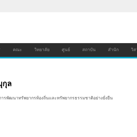
ร
คณะ
วิทยาลัย
ศูนย์
สถาบัน
สำนัก
วิส
ุกุล
่อการพัฒนาทรัพยากรท้องถิ่นและทรัพยากรธรรมชาติอย่างยั่งยืน