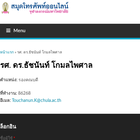
Menu
คุณอยู่ที่นี่
หน้าแรก
» รศ. ดร.ธัชนันท์ โกมลไพศาล
รศ. ดร.ธัชนันท์ โกมลไพศาล
ตำแหน่ง:
รองคณบดี
ที่ทำงาน:
86268
อีเมล:
Touchanun.K@chula.ac.th
ล็อกอิน
ชื่อผู้ใช้
*