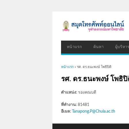
หน้าแรก
ค้นหา
ผู้บริหา
คุณอยู่ที่นี่
หน้าแรก
» รศ. ดร.ธนะพงษ์ โพธิปิติ
รศ. ดร.ธนะพงษ์ โพธิปิ
ตำแหน่ง:
รองคณบดี
ที่ทำงาน:
81481
อีเมล:
Tanapong.P@Chula.ac.th