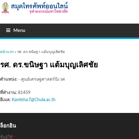
Menu
คุณอยู่ที่นี่
หน้าแรก
» รศ. ดร.ขนิษฐา แต้มบุญเลิศชัย
รศ. ดร.ขนิษฐา แต้มบุญเลิศชัย
ตำแหน่ง:
- ศูนย์เศรษฐศาสตร์นิเวศ
ที่ทำงาน:
81459
อีเมล:
Kanittha.T@Chula.ac.th
ล็อกอิน
ชื่อผู้ใช้
*