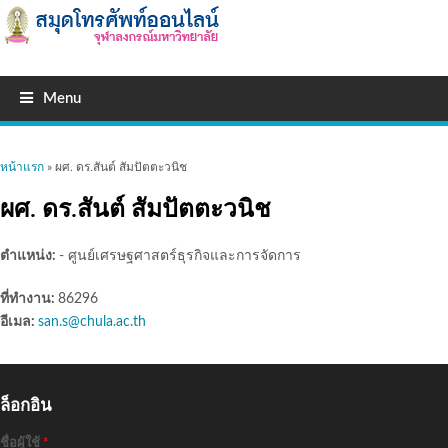
Menu
คุณอยู่ที่นี่
หน้าแรก
» ผศ. ดร.สันต์ สัมปัตตะวนิช
ผศ. ดร.สันต์ สัมปัตตะวนิช
ตำแหน่ง:
- ศูนย์เศรษฐศาสตร์ธุรกิจและการจัดการ
ที่ทำงาน:
86296
อีเมล:
san.s@chula.ac.th
ล็อกอิน
ชื่อผู้ใช้
*