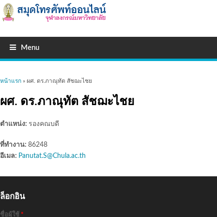
Menu
คุณอยู่ที่นี่
หน้าแรก
» ผศ. ดร.ภาณุทัต สัชฌะไชย
ผศ. ดร.ภาณุทัต สัชฌะไชย
ตำแหน่ง:
รองคณบดี
ที่ทำงาน:
86248
อีเมล:
Panutat.S@Chula.ac.th
ล็อกอิน
ชื่อผู้ใช้
*