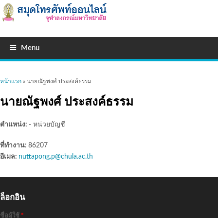
Menu
คุณอยู่ที่นี่
หน้าแรก
» นายณัฐพงศ์ ประสงค์ธรรม
นายณัฐพงศ์ ประสงค์ธรรม
ตำแหน่ง:
- หน่วยบัญชี
ที่ทำงาน:
86207
อีเมล:
nuttapong.p@chula.ac.th
ล็อกอิน
ชื่อผู้ใช้
*