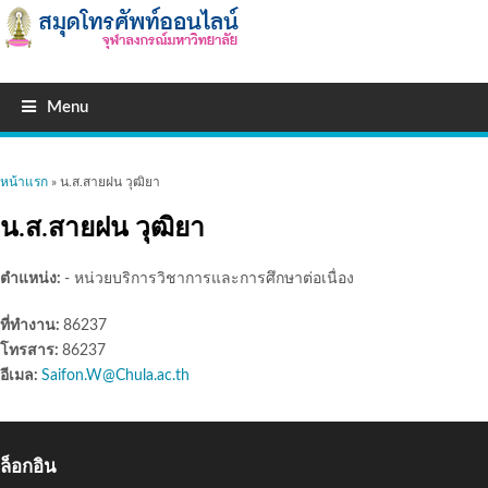
Menu
คุณอยู่ที่นี่
หน้าแรก
» น.ส.สายฝน วุฒิยา
น.ส.สายฝน วุฒิยา
ตำแหน่ง:
- หน่วยบริการวิชาการและการศึกษาต่อเนื่อง
ที่ทำงาน:
86237
โทรสาร:
86237
อีเมล:
Saifon.W@Chula.ac.th
ล็อกอิน