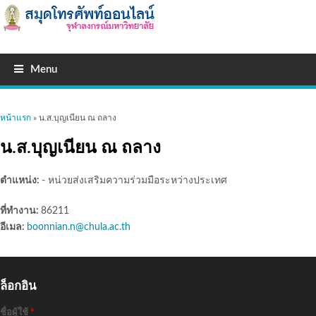
Menu
คุณอยู่ที่นี่
หน้าแรก
» น.ส.บุญเนียน ณ ถลาง
น.ส.บุญเนียน ณ ถลาง
ตำแหน่ง:
- หน่วยส่งเสริมความร่วมมือระหว่างประเทศ
ที่ทำงาน:
86211
อีเมล:
boonnian.n@chula.ac.th
ล็อกอิน
ชื่อผู้ใช้
*