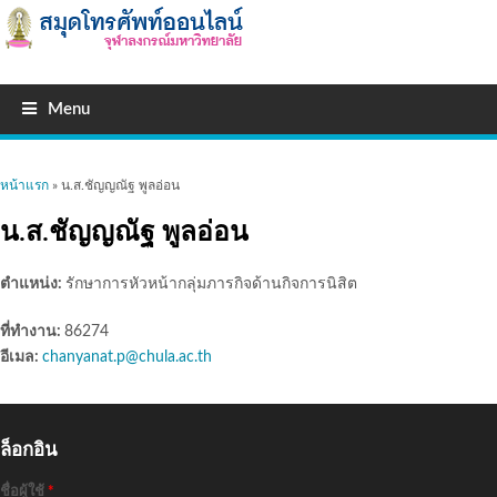
Menu
คุณอยู่ที่นี่
หน้าแรก
» น.ส.ชัญญณัฐ พูลอ่อน
น.ส.ชัญญณัฐ พูลอ่อน
ตำแหน่ง:
รักษาการหัวหน้ากลุ่มภารกิจด้านกิจการนิสิต
ที่ทำงาน:
86274
อีเมล:
chanyanat.p@chula.ac.th
ล็อกอิน
ชื่อผู้ใช้
*