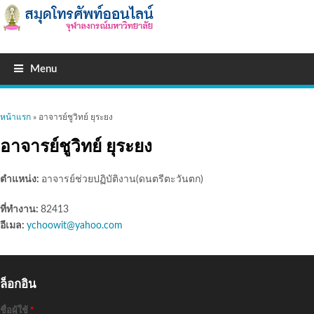
Menu
คุณอยู่ที่นี่
หน้าแรก
» อาจารย์ชูวิทย์ ยุระยง
อาจารย์ชูวิทย์ ยุระยง
ตำแหน่ง:
อาจารย์ช่วยปฏิบัติงาน(ดนตรีตะวันตก)
ที่ทำงาน:
82413
อีเมล:
ychoowit@yahoo.com
ล็อกอิน
ชื่อผู้ใช้
*