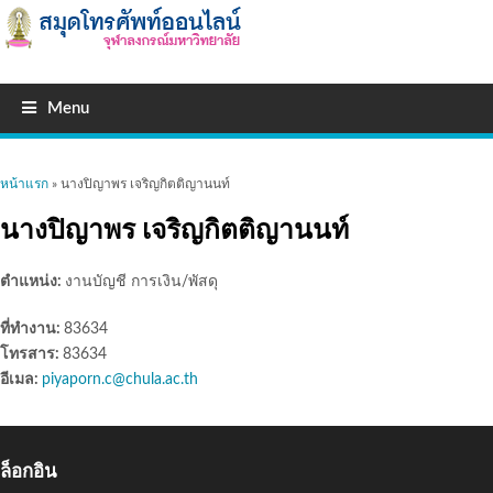
Menu
คุณอยู่ที่นี่
หน้าแรก
» นางปิญาพร เจริญกิตติญานนท์
นางปิญาพร เจริญกิตติญานนท์
ตำแหน่ง:
งานบัญชี การเงิน/พัสดุ
ที่ทำงาน:
83634
โทรสาร:
83634
อีเมล:
piyaporn.c@chula.ac.th
ล็อกอิน