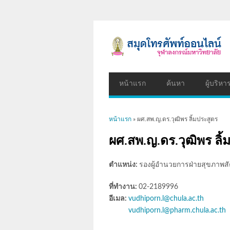
หน้าแรก
ค้นหา
ผู้บริหา
คุณอยู่ที่นี่
หน้าแรก
» ผศ.สพ.ญ.ดร.วุฒิพร ลิ้มประสูตร
ผศ.สพ.ญ.ดร.วุฒิพร ลิ้
ตำแหน่ง:
รองผู้อำนวยการฝ่ายสุขภาพสั
ที่ทำงาน:
02-2189996
อีเมล:
vudhiporn.l@chula.ac.th
vudhiporn.l@pharm.chula.ac.th