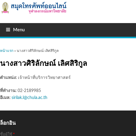
Menu
คุณอยู่ที่นี่
หน้าแรก
» นางสาวศิริลักษณ์ เลิศสิริกูล
นางสาวศิริลักษณ์ เลิศสิริกูล
ตำแหน่ง:
เจ้าหน้าที่บริการวิทยาศาสตร์
ที่ทำงาน:
02-2189985
อีเมล:
sirilak.l@chula.ac.th
ล็อกอิน
ชื่อผู้ใช้
*