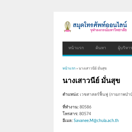
หน้าแรก
ค้นหา
ผู้บริหา
คุณอยู่ที่นี่
หน้าแรก
» นางเสาวนีย์ มั่นสุข
นางเสาวนีย์ มั่นสุข
ตำแหน่ง:
เวชศาสตร์ฟื้นฟู (กายภาพบำบ
ที่ทำงาน:
80586
โทรสาร:
80574
อีเมล:
Savanee.M@chula.ach.th