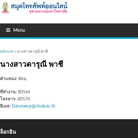
Menu
คุณอยู่ที่นี่
หน้าแรก
» นางสาวดารุณี พาชี
นางสาวดารุณี พาชี
ตำแหน่ง:
พัสดุ
ที่ทำงาน:
80564
โทรสาร:
80574
อีเมล:
Darunee.p@chula.ac.th
ล็อกอิน