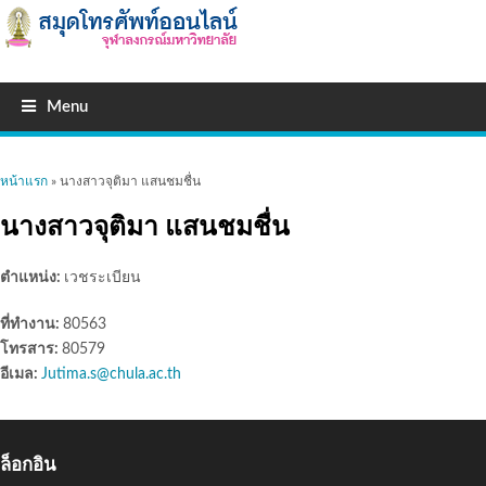
Menu
คุณอยู่ที่นี่
หน้าแรก
» นางสาวจุติมา แสนชมชื่น
นางสาวจุติมา แสนชมชื่น
ตำแหน่ง:
เวชระเบียน
ที่ทำงาน:
80563
โทรสาร:
80579
อีเมล:
Jutima.s@chula.ac.th
ล็อกอิน