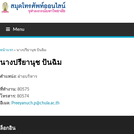
Menu
คุณอยู่ที่นี่
หน้าแรก
» นางปรียานุช ปันฉิม
นางปรียานุช ปันฉิม
ตำแหน่ง:
ฝ่ายบริหาร
ที่ทำงาน:
80575
โทรสาร:
80574
อีเมล:
Preeyanuch.p@chula.ac.th
ล็อกอิน