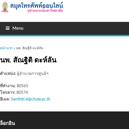
Menu
คุณอยู่ที่นี่
หน้าแรก
» นพ. สัณฐิติ ดะห์ลัน
นพ. สัณฐิติ ดะห์ลัน
ตำแหน่ง:
ผู้อำนวยการศูนย์ฯ
ที่ทำงาน:
80565
โทรสาร:
80574
อีเมล:
Santhiti.d@chula.ac.th
ล็อกอิน