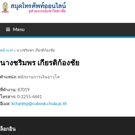
Menu
คุณอยู่ที่นี่
หน้าแรก
» นางชริมพร เกียรติก้องชัย
นางชริมพร เกียรติก้องชัย
ตำแหน่ง:
พนักงานการเงินอาวุโส
ที่ทำงาน:
87019
โทรสาร:
0-2255-4441
อีเมล:
kcharimp@cubook.chula.ac.th
ล็อกอิน