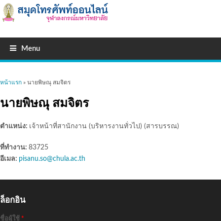
Menu
คุณอยู่ที่นี่
หน้าแรก
» นายพิษณุ สมจิตร
นายพิษณุ สมจิตร
ตำแหน่ง:
เจ้าหน้าที่สานักงาน (บริหารงานทั่วไป) (สารบรรณ)
ที่ทำงาน:
83725
อีเมล:
pisanu.so@chula.ac.th
ล็อกอิน
ชื่อผู้ใช้
*