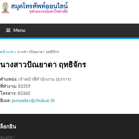
Menu
คุณอยู่ที่นี่
หน้าแรก
» นางสาวปัณยาดา ฤทธิจักร
นางสาวปัณยาดา ฤทธิจักร
ตำแหน่ง:
เจ้าหน้าที่สำนักงาน (ธุรการ)
ที่ทำงาน:
83359
โทรสาร:
83360
อีเมล:
punyada.r@chula.ac.th
ล็อกอิน
ชื่อผู้ใช้
*