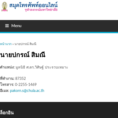
Menu
คุณอยู่ที่นี่
หน้าแรก
» นายปกรณ์ สิมณี
นายปกรณ์ สิมณี
ตำแหน่ง:
มูลนิธิ ศ.ดร.วิศิษฐ์ ประจวบเหมาะ
ที่ทำงาน:
87352
โทรสาร:
0-2255-1469
อีเมล:
pakorn.s@chula.ac.th
ล็อกอิน