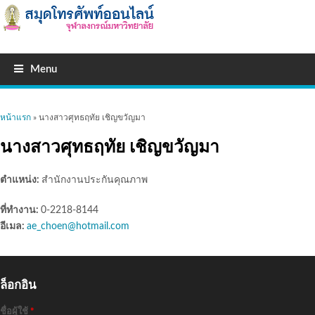
Menu
คุณอยู่ที่นี่
หน้าแรก
» นางสาวศุทธฤทัย เชิญขวัญมา
นางสาวศุทธฤทัย เชิญขวัญมา
ตำแหน่ง:
สำนักงานประกันคุณภาพ
ที่ทำงาน:
0-2218-8144
อีเมล:
ae_choen@hotmail.com
ล็อกอิน
ชื่อผู้ใช้
*