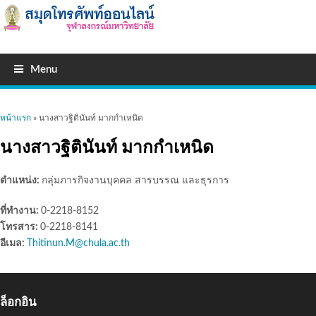
Menu
คุณอยู่ที่นี่
หน้าแรก
» นางสาวฐิตินันท์ มากกำเหนิด
นางสาวฐิตินันท์ มากกำเหนิด
ตำแหน่ง:
กลุ่มภารกิจงานบุคคล สารบรรณ และธุรการ
ที่ทำงาน:
0-2218-8152
โทรสาร:
0-2218-8141
อีเมล:
Thitinun.M@chula.ac.th
ล็อกอิน