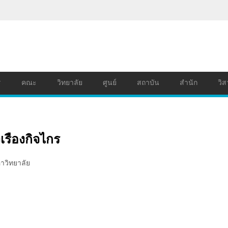
ร
คณะ
วิทยาลัย
ศูนย์
สถาบัน
สำนัก
วิส
งเรืองกิจไกร
าวิทยาลัย