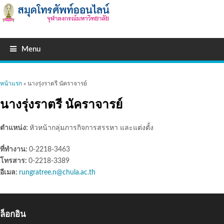
Menu
คุณอยู่ที่นี่
หน้าแรก
» นางรุ่งราตรี นัคราจารย์
นางรุ่งราตรี นัคราจารย์
ตำแหน่ง:
หัวหน้ากลุ่มภารกิจการสรรหา และแต่งตั้ง
ที่ทำงาน:
0-2218-3463
โทรสาร:
0-2218-3389
อีเมล:
rungratree.n@chula.ac.th
ล็อกอิน